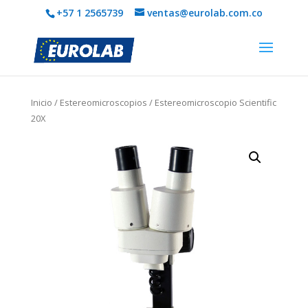
+57 1 2565739
ventas@eurolab.com.co
Inicio
/
Estereomicroscopios
/ Estereomicroscopio Scientific
20X